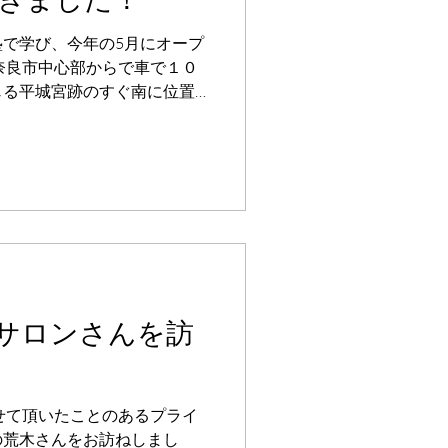
が気軽に通って頂けるサロン
も支えてくれる先生方のお陰
で学び、今年の5月にオープ
ことを寄り添い
奈良市中心部からで車で１０
じる平城宮跡のすぐ南に位置
この春開業されたばかりの野
志した経緯や開業前後の取組
サロンさんを訪
せて頂いたことのあるプライ
の荒木さんをお訪ねしまし