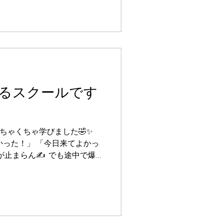
ではなく《現場で活かせるま
とを大切にしています。 実
中で出てくるお悩みや課題
テップアップできる環境です✨
様に入れるようになりたい 🌿
い 🌿 開業後も一人で悩ま
方は、ぜひ一度学びに来てく
るスクールです
てみたい」をしっかり形にでき
ます✨
めちゃくちゃ学びました🤣✨ ⁡
かった！」 「今日来てよかっ
が止まらん✍️ ⁡ でも途中で爆
す。 ⁡ 大人の学びって しん
40代からは 努力と“知識”が武
しませんか？♡ ⁡ ♪ﾟ+｡+ﾟ♪ﾟ
ﾟ スクールへのお申込み、見学や体験
は、ホームページ、お電話