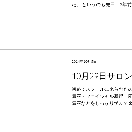
た。 というのも先日、3年
さらに立地条件の良いテナン
アルオープン されましたの
ことになりました...
2024年10月5日
10月29日サロ
初めてスクールに来られたの
講座・フェイシャル基礎・
講座などをしっかり学んで来
いに10月29日からサロン開業
ューの準備 ★技術の練習...