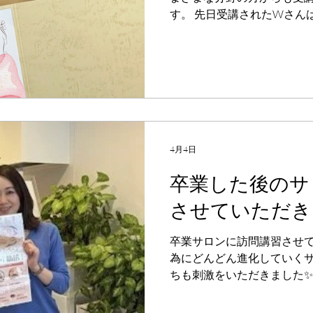
す。 先日受講されたWさん
ターとして活動されており、
期間で叶えてあげたい」と
講してくださいました✨ も
持ちでしたが、さらに深く
器の知識までしっかり学び
て来られていました。 初め
身体の使い方に苦戦される
とつ丁寧に練習を重ね、最
4月4日
ました☺️💕 お客様にしっ
卒業した後のサ
へ導いていきたいというW
た。 これからのご活躍も心から
させていただき
♪ﾟ+｡+ﾟ♪ﾟ+｡+ﾟ♪ﾟ+｡+ﾟ
験レッスンなどのお問い合わ
卒業サロンに訪問講習させて
話やインスタDMにてお待ちし
為にどんどん進化していく
大阪校 大阪市中央区南船場4-6
ちも刺激をいただきました✨
い」 「より結果を出せる技
あるからこそ、卒業後もこう