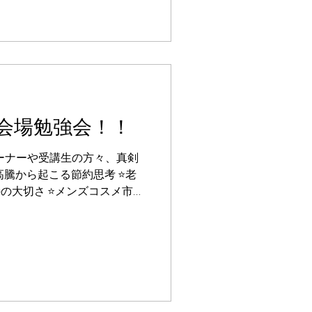
会場勉強会！！
オーナーや受講生の方々、真剣
格高騰から起こる節約思考 ⭐️老
持の大切さ ⭐️メンズコスメ市場
グ・ケア方法 ⭐️水素がもたら
...