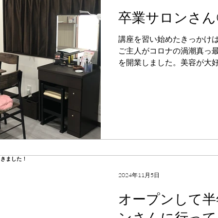
卒業サロンさん
講座を習い始めたきっかけ
ご主人がコロナの渦潮真っ
を開業しました。美容が大
の空きスペースでエステを
が、近所に整体系のサロン
ど新規のお客さんが無いま
した。 このスクールに入っ
子供がいるので、不安しか
めないと！と思い、いくつ
れい塾にたどり着きました。
テの初心者なので、覚える
るまで教えて下さり、私に
2024年11月5日
印象的でした。どの先生も
で、心強かったです。 開業
オープンして半
り、助かっています。 現在
ンさんに行って
いますか？ サロンをオープ