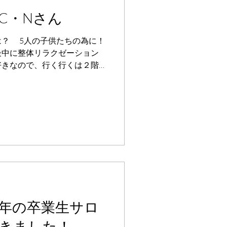
C・Nさん
は？ 5人の子供たちの為に！
最中に整体リラクゼーション
好きなので、行く行くは２階
したいなと思っていたのです
が多いこともあって、ほとん
ま時間ばかりが過ぎて行きま
た理由は？ 私たちには5人の
なく、すぐにでもエステを始
かのスクール見学を経て、き
 講座・講師の印象は？ エス
のは大変でしたが細かく出来
合わせて教えて下さったのが
優しくサポートして下さるの
してからもずっと教えて下さ
年の卒業生サロ
どのように経験が活かされて
きました！
ンして約4年になります。ご夫