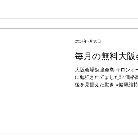
2024年7月10日
毎月の無料大阪
大阪会場勉強会📚 サロン
に勉強されてました❗️ ⭐️価
後を見据えた動き ⭐️健康維
⭐️男性の悩み年齢別ランキン
す効果 ⭐️どんな方におすすめか