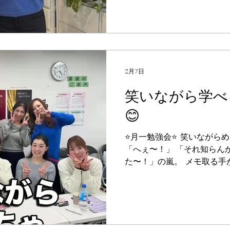
スクールは、学んで終わり
でしっかりサポートする》こ
際にサロンを運営していく
も、一緒に解決しながらス
🌿 技術に自信を持ってお客
リピートされるサロンを作りた
2月7日
ず成長していきたい そんな
笑いながら学べ
ださい😊 あなたの「やっ
るよう、全力でサポートし
😊
⭐️月一勉強会⭐️ ⁡ 笑いながら
「へぇ〜！」 「それ知らん
た〜！」の嵐。 ⁡ メモ取る手
笑😂 これがうちのスクールで
どいんじゃなくて楽しい。 ⁡ 
器✨ ⁡ 一緒にキレイのレベル上げ
+｡+ﾟ♪ﾟ+｡+ﾟ♪ﾟ+｡+ﾟ♪
レッスンなどのお問い合わせ