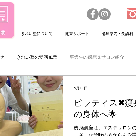
きれい塾について
開業サポート
講座案内・受講料
せ
きれい塾の受講風景
卒業生の感想＆サロン紹介
人情報
スクールカレンダー
美容機器
5月12日
ピラティス✖瘦
の身体へ🌟
痩身講座は、エステサロン
まざまな分野の方からも受