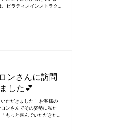
は、ピラティスインストラク
 「お客様の理想をもっと短
いう想いから、痩身講座を受
ともと身体に関する知識をお
、痩せるための理論や痩身機
たいという熱い気持ちを持っ
てのエステマッサージでは、
場面もありましたが、一つひ
後まで一生懸命習得されてい
かり寄り添いながら、より理想
ロンさんに訪問
さんの姿勢がとても素敵でし
応援しています🌟 ♪ﾟ+｡+ﾟ
ました💕
♪ﾟ スクールへのお申込み、見学や体
せは、ホームページ、お電
いただきました！ お客様の
ております✨ ⁡ 🏫きれい塾
サロンさんでその姿勢に私た
-10 新東和
 「もっと喜んでいただきた
術を届けたい」 そんな想いが
して学び続けています。 当