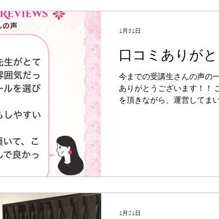
やインスタDMにてお待ちしてお
阪校 大阪市中央区南船場4-6-
@cocoro_kirei ⁡ 🏫きれ
1月31日
14 ベル・コリーヌ106号 @kirei
口コミありがと
リーダイヤル 0120-842-109 ⁡ 
school.jp/ （Instagr
今までの受講生さんの声の一
ありがとうございます！！ 
を頂きながら、運営してま
1月21日