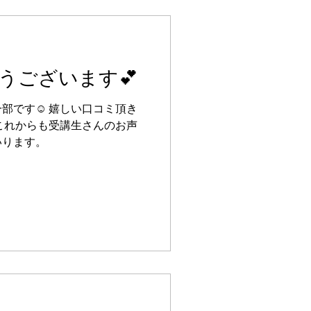
ります✨ ⁡ 🏫きれい塾 大
10 新東和ビルB棟6階
い塾 東京校 東京都渋谷区恵比寿4-5-
_tokyo_cocoro ⁡ 各校共通フ
うございます💕
ホームページ → http://kirei-
amはプロフィールからリンクできます
部です☺️ 嬉しい口コミ頂き
これからも受講生さんのお声
いります。