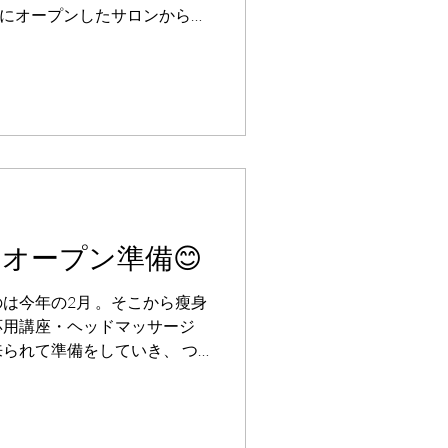
前にオープンしたサロンから、
ト物件に 移転してリニュー
で、再度取材させていただく
ンオープン準備😊
は今年の2月 。そこから瘦身
応用講座・ヘッドマッサージ
られて準備をしていき、 つ
が決まりました 👏💗 ☆メニ