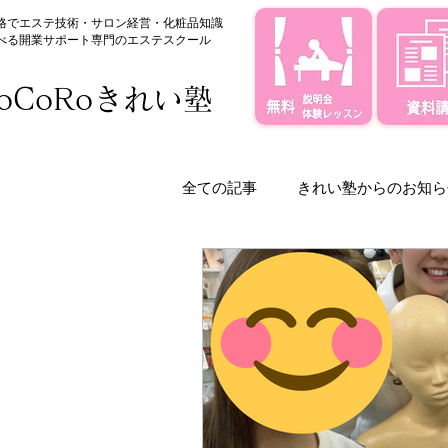
格でエステ技術・サロン経営・化粧品知識
べる
​開業サポート専門のエステスクール
oCoRoきれい塾
全ての記事
きれい塾からのお知ら
きれい塾のサポート体制
求