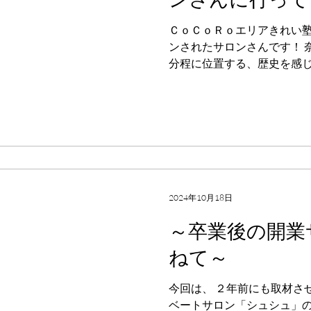
婦や家族で色んな世代の方
になってきているのは、今
ＣｏＣｏＲｏエリアきれい塾
です。 初めは出来なかった
ンされたサロンさんです！ 
分程に位置する、歴史を感
するマンションの一室で、
瀬さん。前職からエステを
みについてお聞きしま...
2024年10月18日
～卒業後の開業
ねて～
今回は、 ２年前にも取材さ
ベートサロン「シュシュ」