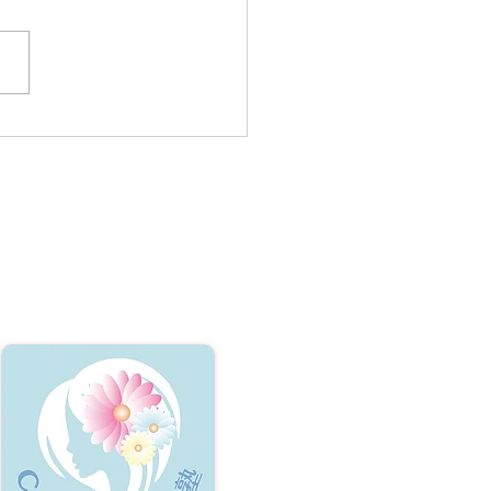
🌟8＆9月のスクール開校
ジュール