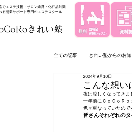
格でエステ技術・サロン経営・化粧品知識
べる
​開業サポート専門のエステスクール
oCoRoきれい塾
全ての記事
きれい塾からのお知
2024年9月10日
きれい塾のサポート体制
こんな想い
夜は涼しくなってきまし
一年前にＣｏＣｏＲｏ
色々重なっていたので
皆さんそれぞれのタ