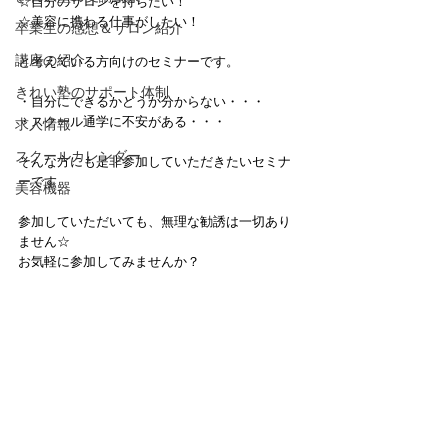
☆自分のサロンを持ちたい！
☆美容に携わる仕事がしたい！
卒業生の感想＆サロン紹介
講座の紹介
と考えている方向けのセミナーです。
きれい塾のサポート体制
・自分にできるかどうか分からない・・・
・スクール通学に不安がある・・・
求人情報
スクールカレンダー
そんな方にも是非参加していただきたいセミナ
ーです。
美容機器
参加していただいても、無理な勧誘は一切あり
ません☆
お気軽に参加してみませんか？