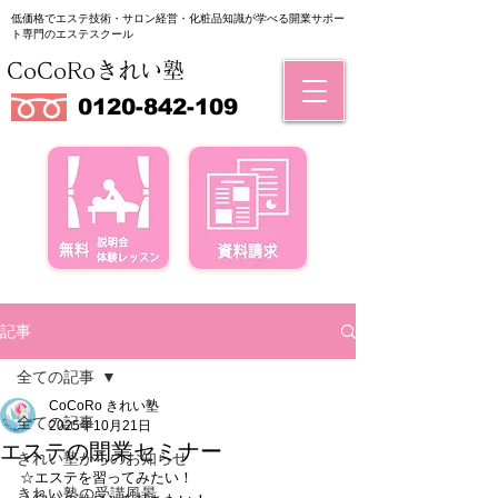
低価格でエステ技術・サロン経営・化粧品知識が学べる
​開業サポー
ト専門のエステスクール
CoCoRoきれい塾
0120-842-109
記事
全ての記事
CoCoRo きれい塾
全ての記事
2025年10月21日
エステの開業セミナー
きれい塾からのお知らせ
☆エステを習ってみたい！
きれい塾の受講風景