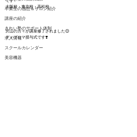
です✨
大阪校・東京校・高松校
卒業生の感想＆サロン紹介
講座の紹介
きれい塾のサポート体制
沢山の方々が講座修了されました😊
ディプロマ授与式です❣️
求人情報
スクールカレンダー
美容機器