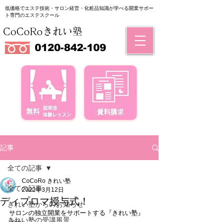
低価格でエステ技術・サロン経営・化粧品知識が学べる
​開業サポー
ト専門のエステスクール
CoCoRoきれい塾
0120-842-109
記事
全ての記事
CoCoRo きれい塾
全ての記事
2022年3月12日
ディプロマ授与式！
きれい塾からのお知らせ
サロンの独立開業をサポートする『きれい塾』
きれい塾の受講風景