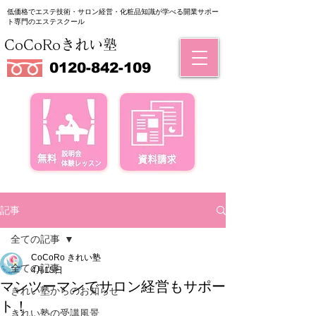
低価格でエステ技術・サロン経営・化粧品知識が学べる
​開業サポー
ト専門のエステスクール
CoCoRoきれい塾
0120-842-109
記事
全ての記事
CoCoRo きれい塾
全ての記事
4月15日
マンツーマンでサロン経営もサポー
きれい塾からのお知らせ
ト！
きれい塾の受講風景