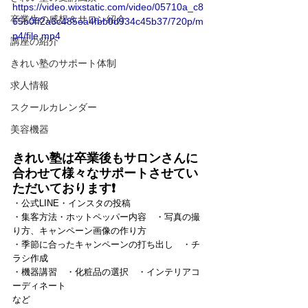
https://video.wixstatic.com/video/05710a_c8
卒業生の感想＆サロン紹介
65b0ff2a6c485ea4fbb0d934c45b37/720p/m
p4/file.mp4
講座の紹介
きれい塾のサポート体制
求人情報
スクールカレンダー
美容機器
きれい塾は卒業後もサロンさんに
合わせて様々なサポートさせてい
ただいております❗
・公式LINE・インスタの投稿　
・集客方法・ホットペッパー内容　・写真の撮
り方、キャンペーン画像の作り方
・季節に合ったキャンペーンの打ち出し　・チ
ラシ作成
・機器講習　・化粧品の選択　・インテリアコ
ーディネート
など