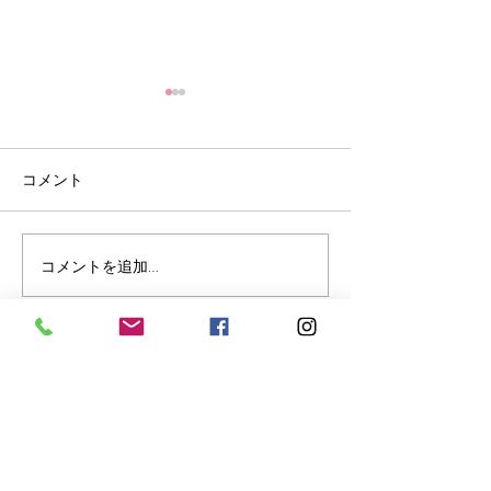
コメント
各種資料ダウンロード
コメントを追加…
未経験と20年ブ
る生徒さん
CoCoRoきれい塾
エステ開業エステスクールご相談・お申込み