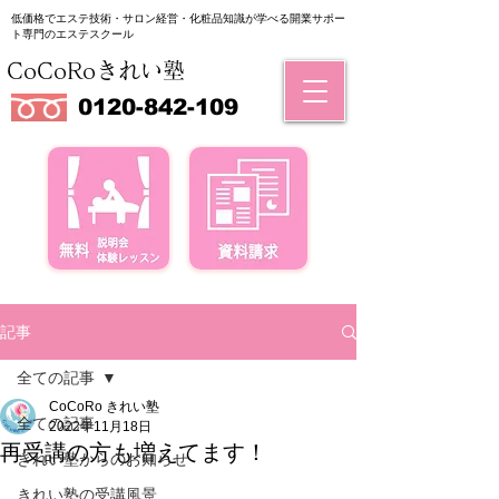
低価格でエステ技術・サロン経営・化粧品知識が学べる
​開業サポー
ト専門のエステスクール
CoCoRoきれい塾
0120-842-109
記事
全ての記事
CoCoRo きれい塾
全ての記事
2022年11月18日
再受講の方も増えてます！
きれい塾からのお知らせ
きれい塾の受講風景