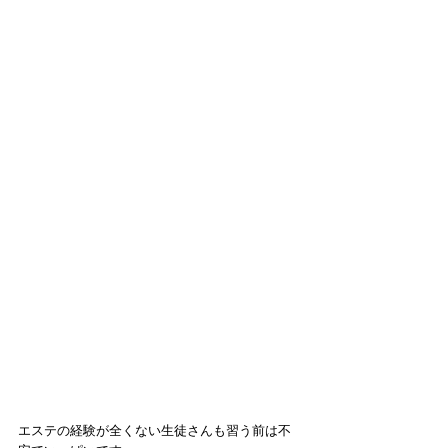
エステの経験が全くない生徒さんも習う前は不