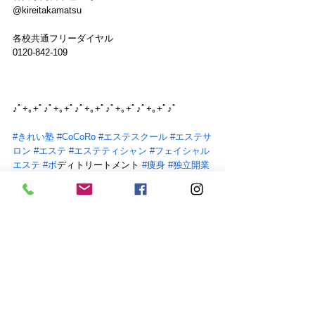
@kireitakamatsu
各校共通フリーダイヤル 
0120-842-109
♪ﾟ+｡+ﾟ♪ﾟ+｡+ﾟ♪ﾟ+｡+ﾟ♪ﾟ+｡+ﾟ♪ﾟ+｡+ﾟ♪ﾟ 
#きれい塾
#CoCoRo
#エステスクール
#エステサ
ロン
#エステ
#エステティシャン
#フェイシャル
エステ
#ホ
゙ディトリートメント 
#痩身
#独立開業
#きれいを仕事に
#メイク 
#メイクスクール
#エ
イシ
゙ングケア 
#スキンケア
#大阪校
#心斎橋
#東
京校
#恵比寿
#高松校
#瓦町
#短期集中
#少人数
制
#手に職
#スクール#人のための仕事#スケジュ
ール
🌟技術だけでなく卒業後の経営面・勉強面もし
っかりサポート！
🌟短期間で少人数で学べる！
🌟リーズナブルな価格！
🌟モデルの手配要らず、お一人からでも授業可