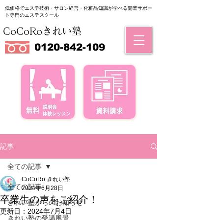
低価格でエステ技術・サロン経営・化粧品知識が学べる
​開業サポー
ト専門のエステスクール
CoCoRoきれい塾
0120-842-109
記事
全ての記事
CoCoRo きれい塾
全ての記事
2024年6月28日
卒業生の声をご紹介！
きれい塾からのお知らせ
更新日：
2024年7月4日
きれい塾の受講風景