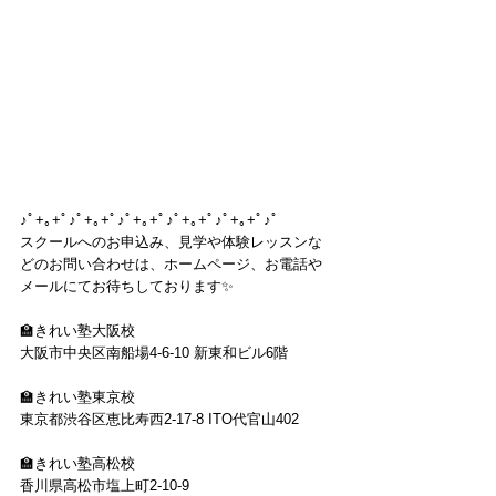
♪ﾟ+｡+ﾟ♪ﾟ+｡+ﾟ♪ﾟ+｡+ﾟ♪ﾟ+｡+ﾟ♪ﾟ+｡+ﾟ♪ﾟ
スクールへのお申込み、見学や体験レッスンな
どのお問い合わせは、ホームページ、お電話や
メールにてお待ちしております✨
🏫きれい塾大阪校 
大阪市中央区南船場4-6-10 新東和ビル6階  
🏫きれい塾東京校 
東京都渋谷区恵比寿西2-17-8 ITO代官山402  
🏫きれい塾高松校 
香川県高松市塩上町2-10-9 