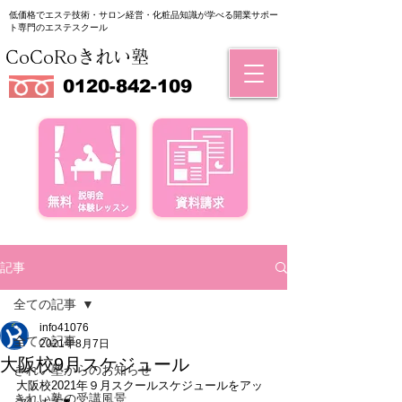
低価格でエステ技術・サロン経営・化粧品知識が学べる
​開業サポー
ト専門のエステスクール
CoCoRoきれい塾
0120-842-109
記事
全ての記事
info41076
全ての記事
2021年8月7日
大阪校9月スケジュール
きれい塾からのお知らせ
大阪校2021年９月スクールスケジュールをアッ
きれい塾の受講風景