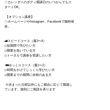
◇カレンダーのボディ開講日のいつからでもス
タートOK。 
 【オプション講座】 
◇ホームページやInstagram、Facebookで随時発
表。 
🚄スピードコース（週3〜4） 
◽︎短期間で学びたい方 
◽︎開業を急いでいる方 
◽︎トータルで講座を受講したい方 
 🚃ゆっくりコース（週1〜2） 
◽︎時間をかけてじっくり学びたい方 
◽︎開業までの期間に余裕のある方 
 ※決まった日程以外にもご都合に応じて開講し
ています。個別にご相談を承ります 