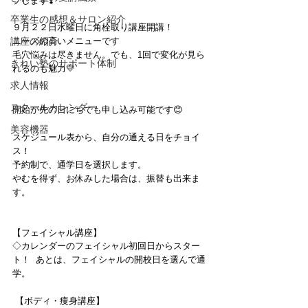
プします❣️
卒業生の感想＆サロン紹介
９月２２日水曜日に角栓取り講座開講！
講座の紹介
ニーズの高いメニューです
毛穴悩みは尽きません。でも、1回で変化が見ら
きれい塾のサポート体制
れるのも魅力💛
求人情報
スクールカレンダー
開始が先の日にちでも申し込み可能です😊
美容機器
スケジュール表から、自分の通える日をチョイ
ス！ 
予約制で、通学日を選択します。 
やむを得ず、お休みした場合は、振替も出来ま
す。 
【フェイシャル講座】 
◇カレンダーのフェイシャル初回日からスター
ト！  あとは、フェイシャルの開校日を選んで通
学。 
 【ボディ・痩身講座】 