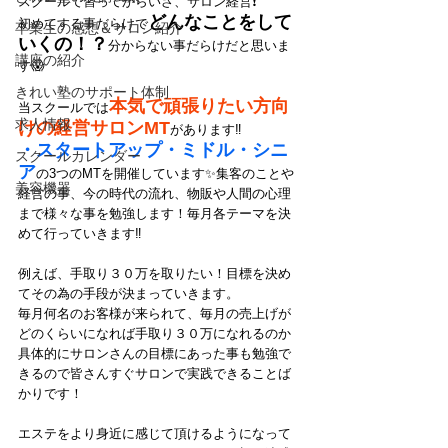
スクールで習ってからいざ、サロン経営❗️
どんなことをして
初めてする事だらけで
卒業生の感想＆サロン紹介
いくの！？
分からない事だらけだと思いま
講座の紹介
す😱
きれい塾のサポート体制
本気で頑張りたい方向
当スクールでは
求人情報
けの経営サロンMT
があります‼️
・スタートアップ・ミドル・シニ
スクールカレンダー
ア
の3つのMTを開催しています✨集客のことや
美容機器
経営の事、今の時代の流れ、物販や人間の心理
まで様々な事を勉強します！毎月各テーマを決
めて行っていきます‼️
例えば、手取り３０万を取りたい！目標を決め
てその為の手段が決まっていきます。
毎月何名のお客様が来られて、毎月の売上げが
どのくらいになれば手取り３０万になれるのか
具体的にサロンさんの目標にあった事も勉強で
きるので皆さんすぐサロンで実践できることば
かりです！
エステをより身近に感じて頂けるようになって