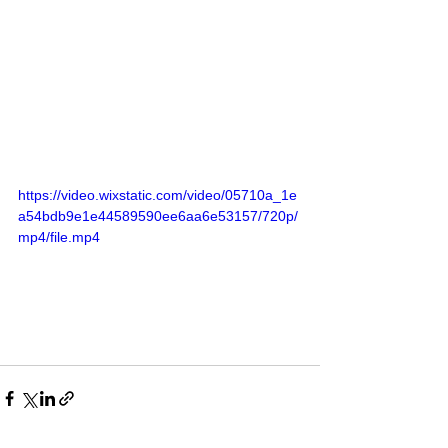
https://video.wixstatic.com/video/05710a_1e
a54bdb9e1e44589590ee6aa6e53157/720p/
mp4/file.mp4