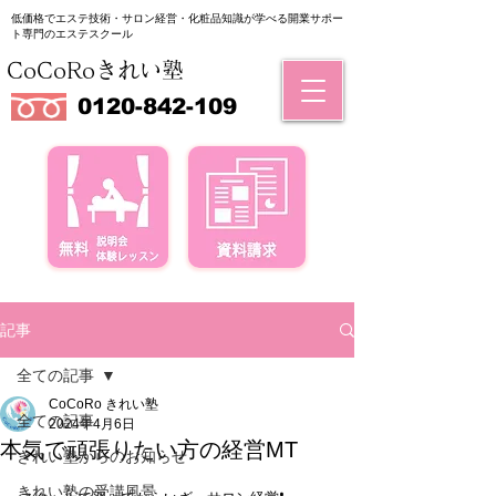
低価格でエステ技術・サロン経営・化粧品知識が学べる
​開業サポー
ト専門のエステスクール
CoCoRoきれい塾
0120-842-109
記事
全ての記事
CoCoRo きれい塾
全ての記事
2024年4月6日
本気で頑張りたい方の経営MT
きれい塾からのお知らせ
きれい塾の受講風景