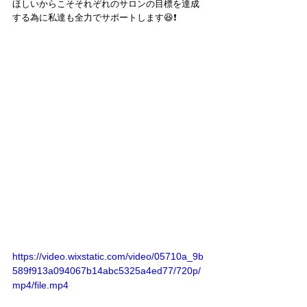
ほしいからこそそれぞれのサロンの目標を達成
する為に私達も全力でサポートします😆❗️
https://video.wixstatic.com/video/05710a_9b
589f913a094067b14abc5325a4ed77/720p/
mp4/file.mp4