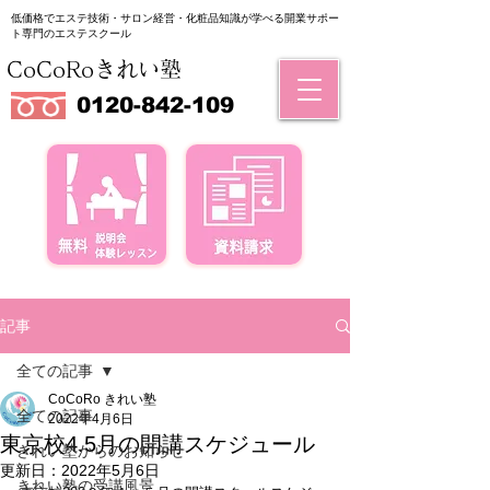
低価格でエステ技術・サロン経営・化粧品知識が学べる
​開業サポー
ト専門のエステスクール
CoCoRoきれい塾
0120-842-109
記事
全ての記事
CoCoRo きれい塾
全ての記事
2022年4月6日
東京校4.5月の開講スケジュール
きれい塾からのお知らせ
更新日：
2022年5月6日
きれい塾の受講風景