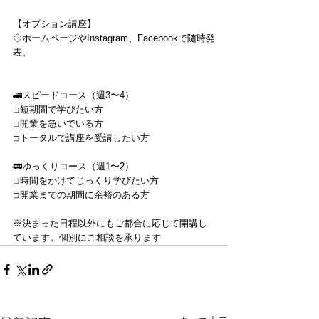
【オプション講座】
◇ホームページやInstagram、Facebookで随時発
表。
🚄スピードコース（週3〜4）
◽︎短期間で学びたい方
◽︎開業を急いでいる方
◽︎トータルで講座を受講したい方
🚃ゆっくりコース（週1〜2）
◽︎時間をかけてじっくり学びたい方
◽︎開業までの期間に余裕のある方
※決まった日程以外にもご都合に応じて開講し
ています。個別にご相談を承ります