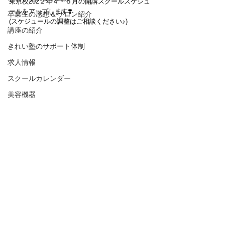
東京校202２年４・５月の開講スクールスケジュ
ールをアップします❣️
卒業生の感想＆サロン紹介
(スケジュールの調整はご相談ください♪)
講座の紹介
きれい塾のサポート体制
求人情報
スクールカレンダー
美容機器