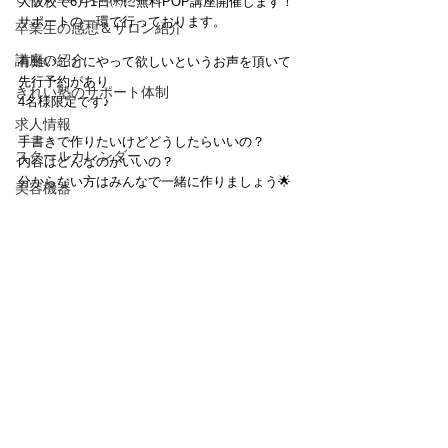
大阪校で6月1日㈬に無料POP講座開催します！
サポートの一環で行っております。
卒業生の感想＆サロン紹介
講座の紹介
有難いことにやって欲しいというお声を頂いて
先行予約があり
きれい塾のサポート体制
4名様限定です♪
求人情報
手書きで作りたいけどどうしたらいいの？
スクールカレンダー
内容はどんなのがいいの？
分からない方はみんなで一緒に作りましょう🌟
美容機器