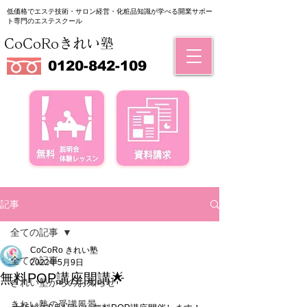
低価格でエステ技術・サロン経営・化粧品知識が学べる
​開業サポー
ト専門のエステスクール
CoCoRoきれい塾
0120-842-109
記事
全ての記事
CoCoRo きれい塾
全ての記事
2022年5月9日
無料POP講座開講🌟
きれい塾からのお知らせ
きれい塾の受講風景