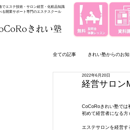
格でエステ技術・サロン経営・化粧品知識
べる
​開業サポート専門のエステスクール
oCoRoきれい塾
全ての記事
きれい塾からのお知
2022年6月20日
きれい塾のサポート体制
経営サロン
CoCoRoきれい塾で
初めて経営者になる方
エステサロンを経営す