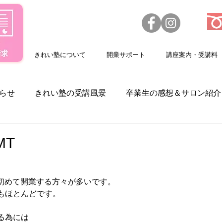
きれい塾について
開業サポート
講座案内・受講料
らせ
きれい塾の受講風景
卒業生の感想＆サロン紹介
求人情報
スクールカレンダー
美容機器
MT
は初めて開業する方々が多いです。
もほとんどです。
る為には