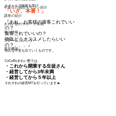
スクールで技術を学び
卒業生の感想＆サロン紹介
「いざ、本番！」
講座の紹介
『あれ、お客様の接客これでいい
きれい塾のサポート体制
の？
求人情報
集客これでいいの？
物販どうオススメしたらいい
スクールカレンダー
の？、、、』
美容機器
色んな不安も出ていくものです。
CoCoRoきれい塾では、
・これから開業する生徒さん
・経営してから3年未満
・経営してから５年以上
それぞれの経営MTを行っています🔥