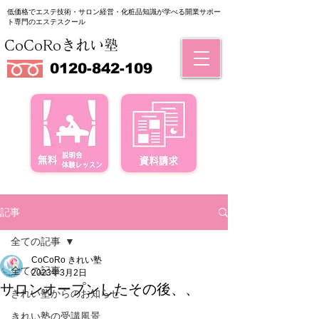
低価格でエステ技術・サロン経営・化粧品知識が学べる
​開業サポー
ト専門のエステスクール
CoCoRoきれい塾
0120-842-109
記事
全ての記事
CoCoRo きれい塾
全ての記事
2023年3月2日
サロンオープンしたその後、、
きれい塾からのお知らせ
きれい塾の受講風景