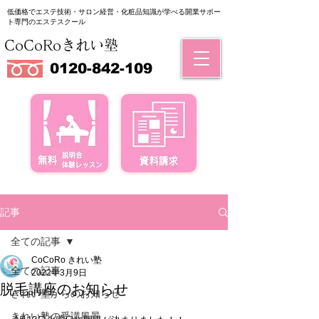
低価格でエステ技術・サロン経営・化粧品知識が学べる
​開業サポー
ト専門のエステスクール
CoCoRoきれい塾
0120-842-109
記事
全ての記事
CoCoRo きれい塾
全ての記事
2022年3月9日
脱毛講座のお知らせ
きれい塾からのお知らせ
きれい塾の受講風景