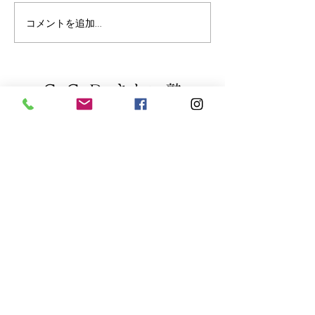
各種資料ダウンロード
コメントを追加…
未経験と20年ブ
る生徒さん
CoCoRoきれい塾
エステ開業エステスクールご相談・お申込み
0120-842-109
大阪本校
〒542-0081 大阪府大阪市中央区南船場 4-6-10
新東和ビルB棟6階
東京校
〒150-0013 東京都渋谷区恵比寿4丁目5-14
ベル・コリーヌ106号
福岡校
〒810-0042 福岡県福岡市中央区赤坂3丁目6-27