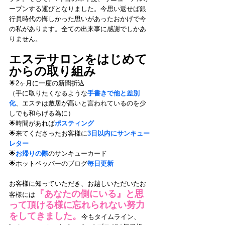
ープンする運びとなりました。今思い返せば銀
行員時代の悔しかった思いがあったおかげで今
の私があります。全ての出来事に感謝でしかあ
りません。
エステサロンをはじめて
からの取り組み
🌟2ヶ月に一度の新聞折込
（手に取りたくなるような
手書きで他と差別
化
、エステは敷居が高いと言われているのを少
しでも和らげる為に）
🌟時間があれば
ポスティング
🌟来てくださったお客様に
3日以内にサンキュー
レター
🌟
お帰りの際
のサンキューカード
🌟ホットペッパーのブログ
毎日更新
お客様に知っていただき、お越しいただいたお
『あなたの側にいる』と思
客様には
って頂ける様に忘れられない努力
をしてきました。
今もタイムライン、