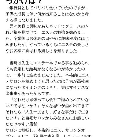
っかけは？
　銀行員としてバリバリ働いていたのですが、
子供の成長に伴い何か出来ることはないかと考
える様になりました。
　元々美容に興味がありネットでグラースのき
れい塾を見つけて、エステの勉強を始めまし
た。卒業後はお休みの日や夜に趣味程度にはじ
めましたが、やっているうちにエステの楽しさ
やお客様に喜ばれる嬉しさを知りました。
　当時は先生にエステ一本でやる事を勧められ
ても安定した給与がなくなるのが怖かったの
で、一歩前に進めませんでした。本格的にエス
テサロンを始めようと思ったのは子供が高校生
になったタイミングのよさと、実はマイナスな
出来事があったからです。
　『どれだけ頑張っても会社で認められていな
いのではないか？』そんな思いが溢れ出てきて
それなら『人生一度きり、好きな事だけで生き
たい！』と自宅サロンからみなさんにお越しい
ただけやすい店舗
サロンに移転し、本格的にエステサロンをオー
プン。そして、7年目の本年度、リニューアルオ