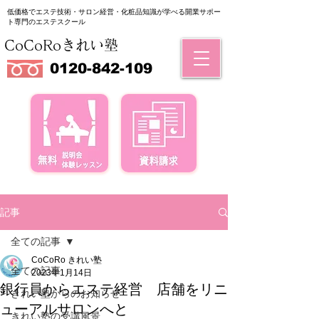
低価格でエステ技術・サロン経営・化粧品知識が学べる
​開業サポー
ト専門のエステスクール
CoCoRoきれい塾
0120-842-109
記事
全ての記事
CoCoRo きれい塾
全ての記事
2023年1月14日
銀行員からエステ経営 店舗をリニ
きれい塾からのお知らせ
ューアルサロンへと
きれい塾の受講風景