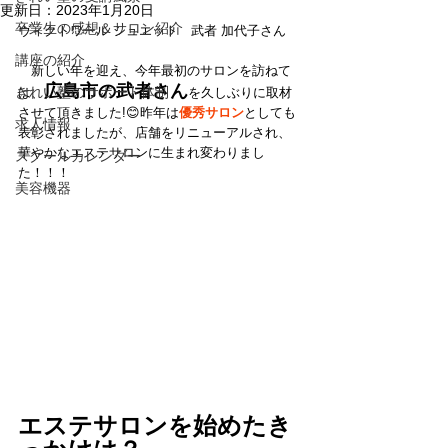
更新日：
2023年1月20日
卒業生の感想＆サロン紹介
ヴィクトワール シュエット　武者 加代子さん
講座の紹介
　新しい年を迎え、今年最初のサロンを訪ねて
広島市の武者さん
きれい塾のサポート体制
は、
を久しぶりに取材
させて頂きました!😊昨年は
優秀サロン
としても
求人情報
表彰されましたが、店舗をリニューアルされ、
華やかなエステサロンに生まれ変わりまし
スクールカレンダー
た！！！
美容機器
エステサロンを始めたき