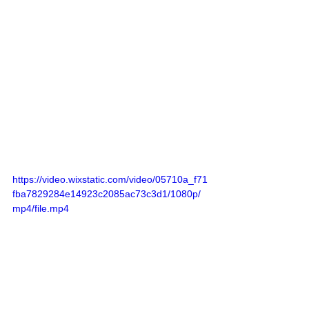
https://video.wixstatic.com/video/05710a_f71
fba7829284e14923c2085ac73c3d1/1080p/
mp4/file.mp4