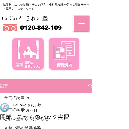
低価格でエステ技術・サロン経営・化粧品知識が学べる
​開業サポー
ト専門のエステスクール
CoCoRoきれい塾
0120-842-109
記事
全ての記事
CoCoRo きれい塾
全ての記事
2022年5月27日
開業してからのパック実習
きれい塾からのお知らせ
きれい塾の受講風景