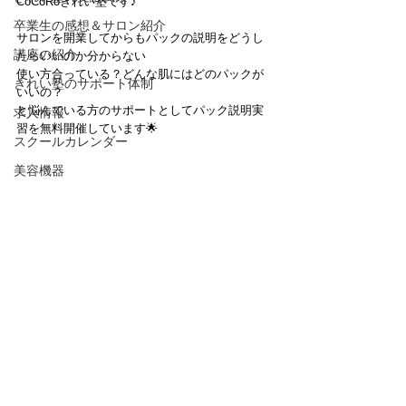
CoCoRoきれい塾です♪
卒業生の感想＆サロン紹介
サロンを開業してからもパックの説明をどうし
講座の紹介
たらいいのか分からない
使い方合っている？どんな肌にはどのパックが
きれい塾のサポート体制
いいの？
と悩んでいる方のサポートとしてパック説明実
求人情報
習を無料開催しています🌟
スクールカレンダー
美容機器