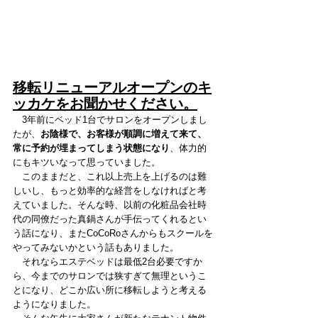
移転リニューアルオープンのキ
ッカケをお聞かせください。
　3年前にベッド1台でサロンをオープンしまし
たが、
お陰様で、お客様が順調に増えて来て、
常に予約が埋まってしまう状態になり
、体力的
にもキツいなって思っていました。
　このままだと、これ以上売上を上げるのは難
しいし、もっと効率的な経営をしなければと考
えていました。そんな時、以前の化粧品会社時
代の同僚だった真鍋さんが手伝ってくれるとい
う話になり、またCoCoRoさんからもスクールを
やってみないかという話もありました。
　それならエステベッドは最低2台必要ですか
ら、今までのサロンでは狭すぎて無理というこ
とになり、どこか広い所に移転しようと考える
ようになりました。