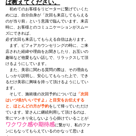
ば教えてください。
　初めてのお客様をリピーターに繋げていくた
めには、自分自身が「次回も来店してもらえる
のが当り前」という意識で臨んでいます。来店
時に、お客様とのコミュニケーションがスムー
ズにできれば、
必ず次回も来店してもらえる自信はあります。
　まず、ビフォアカウンセリングの時に、ご来
店された経緯や理由をお聞きしたり、お互いの
趣味など他愛もない話しで、リラックスして頂
けるようにしています。
　また、美容に関わる質問の際は、その理由も
しっかり説明し、安心してもらった上で、でき
るだけ美容に興味を持って頂けるようにしてい
ます。
　そして、施術後の次回予約については
「次回
はいつ頃がいいですよ」と目安をお伝えする
と、ほとんどの方が予約
をして帰っていただけ
ています。皆さんに継続利用して頂けるのは、
常にマンネリ化しないよう心掛けていることが
ワクワク感や期待感
に繋がり、私のファ
ンにもなってもらえているのかなって思いま