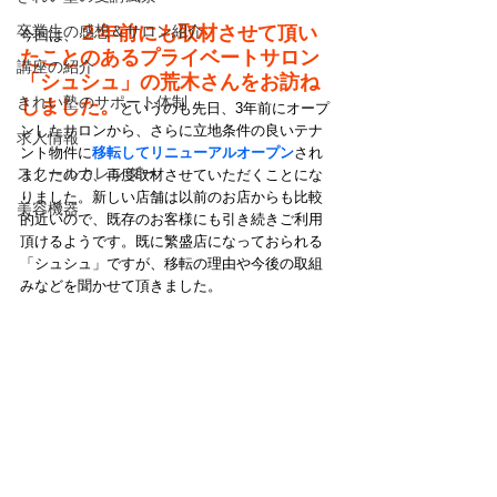
卒業生の感想＆サロン紹介
２年前にも取材させて頂い
今回は、
たことのあるプライベートサロン
講座の紹介
「シュシュ」の荒木さんをお訪ね
きれい塾のサポート体制
しました。
というのも先日、3年前にオープ
ンしたサロンから、さらに立地条件の良いテナ
求人情報
ント物件に
移転してリニューアルオープン
され
スクールカレンダー
ましたので、再度取材させていただくことにな
りました。新しい店舗は以前のお店からも比較
美容機器
的近いので、既存のお客様にも引き続きご利用
頂けるようです。既に繁盛店になっておられる
「シュシュ」ですが、移転の理由や今後の取組
みなどを聞かせて頂きました。