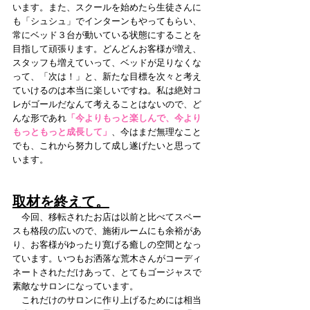
います。また、スクールを始めたら生徒さんに
も「シュシュ」でインターンもやってもらい、
常にベッド３台が動いている状態にすることを
目指して頑張ります。どんどんお客様が増え、
スタッフも増えていって、ベッドが足りなくな
って、「次は！」と、新たな目標を次々と考え
ていけるのは本当に楽しいですね。私は絶対コ
レがゴールだなんて考えることはないので、ど
んな形であれ
「今よりもっと楽しんで、今より
もっともっと成長して」
、今はまだ無理なこと
でも、これから努力して成し遂げたいと思って
います。
取材を終えて。
　今回、移転されたお店は以前と比べてスペー
スも格段の広いので、施術ルームにも余裕があ
り、お客様がゆったり寛げる癒しの空間となっ
ています。いつもお洒落な荒木さんがコーディ
ネートされただけあって、とてもゴージャスで
素敵なサロンになっています。
　これだけのサロンに作り上げるためには相当