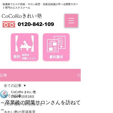
低価格でエステ技術・サロン経営・化粧品知識が学べる
​開業サポー
ト専門のエステスクール
CoCoRoきれい塾
0120-842-109
記事
全ての記事
CoCoRo きれい塾
全ての記事
2024年10月18日
～卒業後の開業サロンさんを訪ねて
きれい塾からのお知らせ
～
きれい塾の受講風景