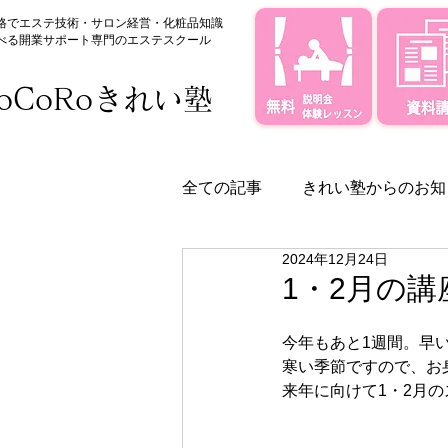
格でエステ技術・サロン経営・化粧品知識
べる
​開業サポート専門のエステスクール
oCoRoきれい塾
全ての記事
きれい塾からのお知
2024年12月24日
きれい塾のサポート体制
1・2月の
今年もあと1週間。早
寒い季節ですので、お
来年に向けて1・2月