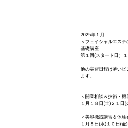
2025年１月
＜フェイシャルエステ
基礎講座
第１回(スタート日）１
他の実習日程は薄いピ
ます。
＜開業相談＆技術・機
１月１８日(土)２１日(
＜美容機器講習＆体験
１月８日(水)１０日(金)