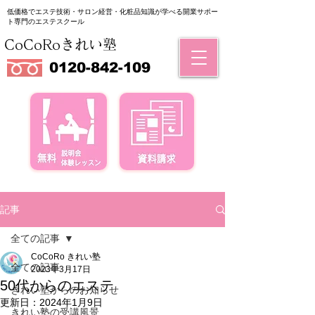
低価格でエステ技術・サロン経営・化粧品知識が学べる
​開業サポー
ト専門のエステスクール
CoCoRoきれい塾
0120-842-109
記事
全ての記事
CoCoRo きれい塾
全ての記事
2023年3月17日
50代からのエステ
きれい塾からのお知らせ
更新日：
2024年1月9日
きれい塾の受講風景