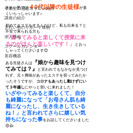
４0代以降の生徒様
きれい塾では
が多
卒業生の感想＆サロン紹介
くいらっしゃいます♪
講座の紹介
初めてエステをするんだけど、私も出来る？と
きれい塾のサポート体制
不安で来られる方も
求人情報
「習ってみると楽しくて授業に来
るのがほんと楽しいです！」
とおっ
スクールカレンダー
しゃってくださいます😊
美容機器
『娘から趣味を見つけ
ある生徒さんは
てみては？』
と言われてもなかなか見つけ
れず、元々興味があったエステを習ってみたか
ったそうですが、
コロナもあったし動けずにい
て３年越し
にやっと習いに来れました！
いざやってみると楽しくて、自分
も綺麗になって「お母さん肌も綺
麗になったし、生き生きしている
ね！」と言われてさらに嬉しい気
持ちになった事
をお話してくださいました
😍👍