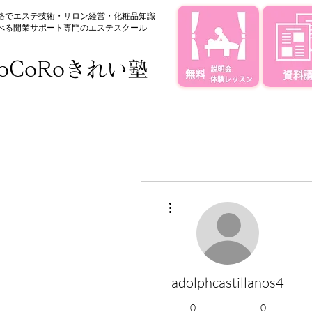
格でエステ技術・サロン経営・化粧品知識
べる
​開業サポート専門のエステスクール
oCoRoきれい塾
その他
adolphcastillanos4
0
0