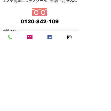
エステ開業エステスクールご相談・お申込み
0120-842-109
大阪本校
〒542-0081 大阪府大阪市中央区南船場 4-6-10
新東和ビルB棟6階
東京校
〒150-0013 東京都渋谷区恵比寿4丁目5-14
ベル・コリーヌ106号
福岡校
〒810-0042 福岡県福岡市中央区赤坂3丁目6-27