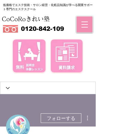
低価格でエステ技術・サロン経営・化粧品知識が学べる
​開業サポー
ト専門のエステスクール
CoCoRoきれい塾
0120-842-109
その他
フォローする